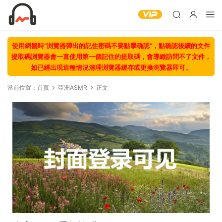
使用網盤時“浏覽器彈出的記住密碼不要點擊确認“，點确認後續的文件
提取碼浏覽器會一直使用第一個記住的提取碼，會導緻訪問不了文件，
如已經出現這種情況清理浏覽器緩存或更換浏覽器即可。
當前位置：
首頁
亞洲ASMR
正文