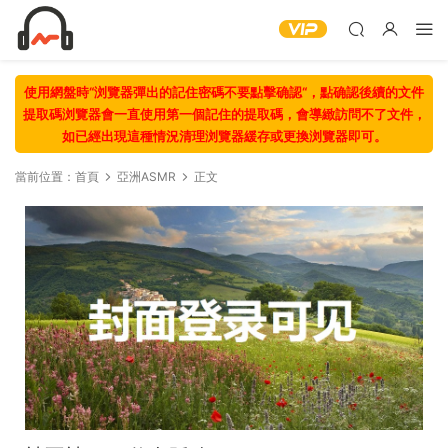
使用網盤時“浏覽器彈出的記住密碼不要點擊确認“，點确認後續的文件
提取碼浏覽器會一直使用第一個記住的提取碼，會導緻訪問不了文件，
如已經出現這種情況清理浏覽器緩存或更換浏覽器即可。
當前位置：
首頁
亞洲ASMR
正文