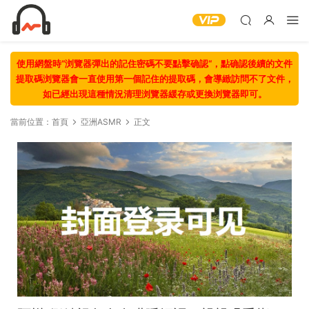
使用網盤時“浏覽器彈出的記住密碼不要點擊确認“，點确認後續的文件
提取碼浏覽器會一直使用第一個記住的提取碼，會導緻訪問不了文件，
如已經出現這種情況清理浏覽器緩存或更換浏覽器即可。
當前位置：
首頁
亞洲ASMR
正文