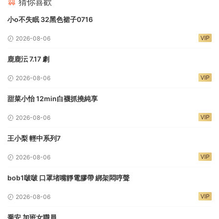
猜你喜歡
小o不失眠 32黑色裙子0716
VIP
2026-08-06
鹿鹿沄 7.17 劇
VIP
2026-08-06
甜菜小怡 12min白襪抓撓純享
VIP
2026-08-06
王小梨 輕中系列7
VIP
2026-08-06
bob1啵啵 口罩堵嘴靜電膠帶 綁架悶哼聲
VIP
2026-08-06
喬安 加班女職員