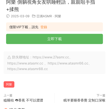
阿樂 側躺視角女友哄睡輕語，親親咀手指
+揉熊
2025-03-09
亞洲ASMR
·
阿樂
僅限VIP下載，請先
登錄
立即下載
防失聯地址：https://www.27asmr.cc、
https://www.atasmr.cc 、https://www.atasmr66.cc、
https://www.atasmr88.cc
阿樂
上一篇
下一篇
瞌睡桔 👅香蕉 不可以澀澀
眠羊要睡香香覺 定制口深喉