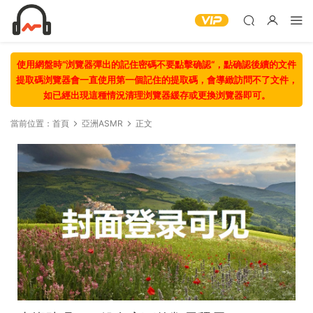
使用網盤時“浏覽器彈出的記住密碼不要點擊确認“，點确認後續的文件
提取碼浏覽器會一直使用第一個記住的提取碼，會導緻訪問不了文件，
如已經出現這種情況清理浏覽器緩存或更換浏覽器即可。
當前位置：
首頁
亞洲ASMR
正文