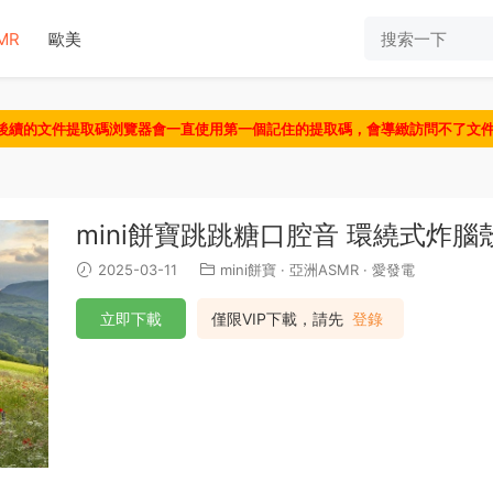
MR
歐美
認後續的文件提取碼浏覽器會一直使用第一個記住的提取碼，會導緻訪問不了文
mini餅寶跳跳糖口腔音 環繞式炸腦
2025-03-11
mini餅寶
·
亞洲ASMR
·
愛發電
立即下載
僅限VIP下載，請先
登錄