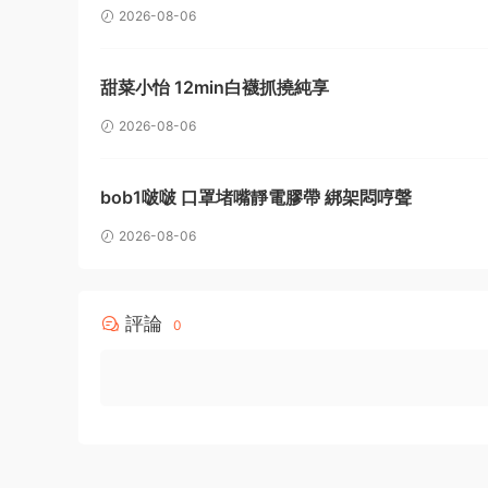
2026-08-06
甜菜小怡 12min白襪抓撓純享
2026-08-06
bob1啵啵 口罩堵嘴靜電膠帶 綁架悶哼聲
2026-08-06
評論
0