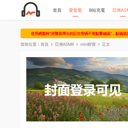
首頁
愛發電
B站充電
亞洲AS
使用網盤時“浏覽器彈出的記住密碼不要點擊确認“，點确
當前位置：
首頁
亞洲ASMR
mini餅寶
正文