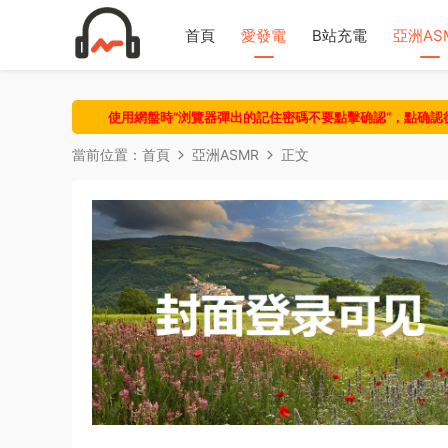
首頁
愛發電
B站充電
亞洲AS
使用網盤時“浏覽器彈出的記住密碼不要點擊确認“，點确
當前位置：
首頁
亞洲ASMR
正文