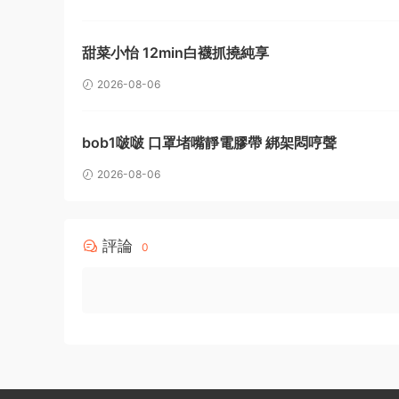
甜菜小怡 12min白襪抓撓純享
2026-08-06
bob1啵啵 口罩堵嘴靜電膠帶 綁架悶哼聲
2026-08-06
評論
0