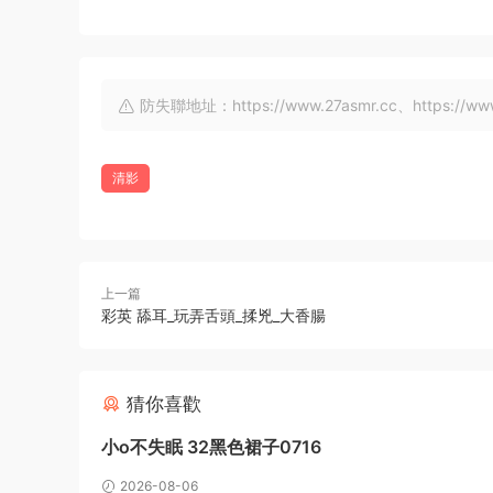
防失聯地址：https://www.27asmr.cc、https://www.a
清影
上一篇
彩英 舔耳_玩弄舌頭_揉兇_大香腸
猜你喜歡
小o不失眠 32黑色裙子0716
2026-08-06