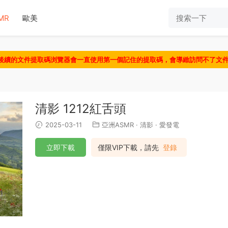
MR
歐美
認後續的文件提取碼浏覽器會一直使用第一個記住的提取碼，會導緻訪問不了文
清影 1212紅舌頭
2025-03-11
亞洲ASMR
·
清影
·
愛發電
立即下載
僅限VIP下載，請先
登錄