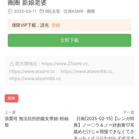
圈圈 新娘老婆
2025-03-11
B站充電
·
亞洲ASMR
·
圈圈
僅限VIP下載，請先
登錄
立即下載
防失聯地址：https://www.27asmr.cc、
https://www.atasmr.cc 、https://www.atasmr66.cc、
https://www.atasmr88.cc
圈圈
上一篇
下一篇
張愛玲 無法抗拒的癡女學姐-粉絲
日南[2025-02-15]【レンガ特
祭
典】ノー〇ラ＆ノー絆創膏♡耳
舐めだけじゃ我慢できなくてさ
きっちょイジりながらズボズボ