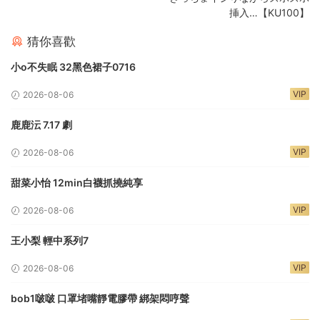
挿入…【KU100】
猜你喜歡
小o不失眠 32黑色裙子0716
VIP
2026-08-06
鹿鹿沄 7.17 劇
VIP
2026-08-06
甜菜小怡 12min白襪抓撓純享
VIP
2026-08-06
王小梨 輕中系列7
VIP
2026-08-06
bob1啵啵 口罩堵嘴靜電膠帶 綁架悶哼聲