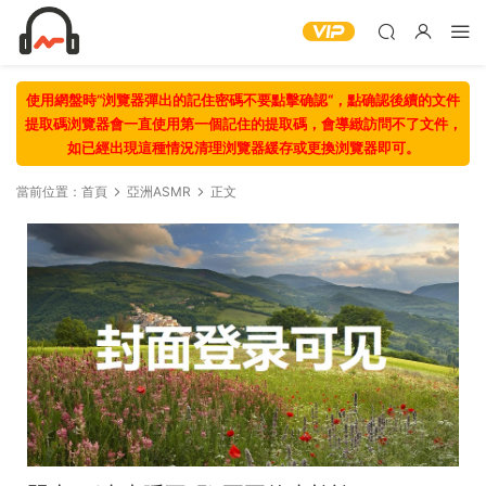
使用網盤時“浏覽器彈出的記住密碼不要點擊确認“，點确認後續的文件
提取碼浏覽器會一直使用第一個記住的提取碼，會導緻訪問不了文件，
如已經出現這種情況清理浏覽器緩存或更換浏覽器即可。
當前位置：
首頁
亞洲ASMR
正文