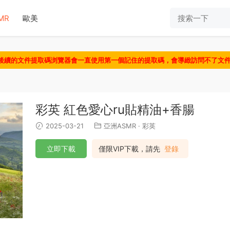
MR
歐美
認後續的文件提取碼浏覽器會一直使用第一個記住的提取碼，會導緻訪問不了文
彩英 紅色愛心ru貼精油+香腸
2025-03-21
亞洲ASMR
·
彩英
立即下載
僅限VIP下載，請先
登錄