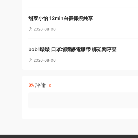
甜菜小怡 12min白襪抓撓純享
2026-08-06
bob1啵啵 口罩堵嘴靜電膠帶 綁架悶哼聲
2026-08-06
評論
0