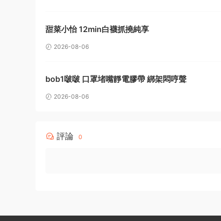
甜菜小怡 12min白襪抓撓純享
2026-08-06
bob1啵啵 口罩堵嘴靜電膠帶 綁架悶哼聲
2026-08-06
評論
0