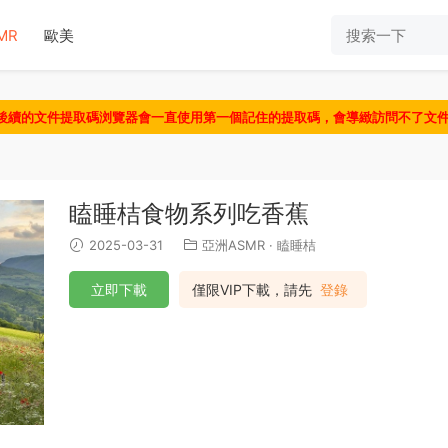
MR
歐美
認後續的文件提取碼浏覽器會一直使用第一個記住的提取碼，會導緻訪問不了文
瞌睡桔食物系列吃香蕉
2025-03-31
亞洲ASMR
·
瞌睡桔
立即下載
僅限VIP下載，請先
登錄