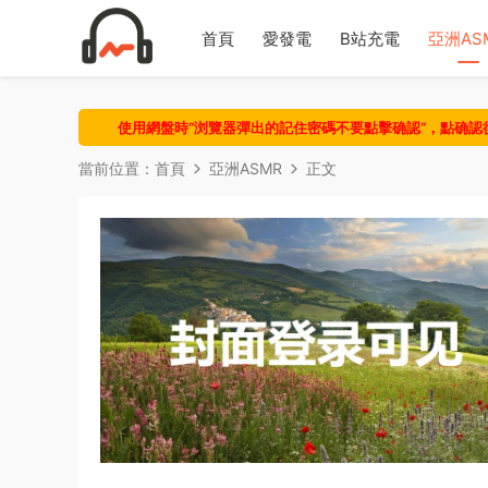
首頁
愛發電
B站充電
亞洲AS
使用網盤時“浏覽器彈出的記住密碼不要點擊确認“，點确
當前位置：
首頁
亞洲ASMR
正文