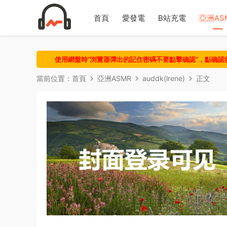
首頁
愛發電
B站充電
亞洲AS
使用網盤時“浏覽器彈出的記住密碼不要點擊确認“，點确
當前位置：
首頁
亞洲ASMR
auddk(lrene)
正文