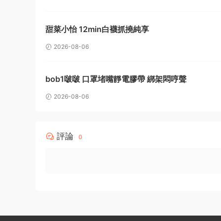
甜菜小怡 12min白襪抓撓純享
2026-08-06
bob1啵啵 口罩堵嘴靜電膠帶 綁架悶哼聲
2026-08-06
評論
0