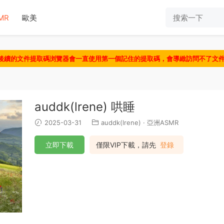
MR
歐美
認後續的文件提取碼浏覽器會一直使用第一個記住的提取碼，會導緻訪問不了文
auddk(lrene) 哄睡
2025-03-31
auddk(lrene)
·
亞洲ASMR
立即下載
僅限VIP下載，請先
登錄