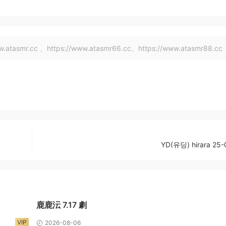
tasmr.cc 、https://www.atasmr66.cc、https://www.atasmr88.cc
YD(유딩) hirara 25-
鹿鹿沄 7.17 劇
VIP
2026-08-06