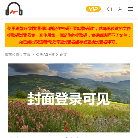
使用網盤時“浏覽器彈出的記住密碼不要點擊确認“，點确認後續的文件
提取碼浏覽器會一直使用第一個記住的提取碼，會導緻訪問不了文件，
如已經出現這種情況清理浏覽器緩存或更換浏覽器即可。
當前位置：
首頁
亞洲ASMR
正文