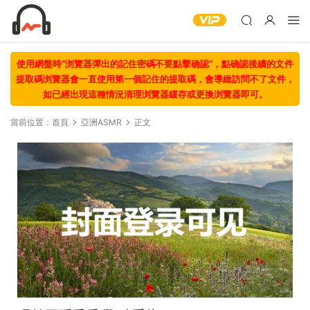
使用網盤時“浏覽器彈出的記住密碼不要點擊确認“，點确認後續的文件
提取碼浏覽器會一直使用第一個記住的提取碼，會導緻訪問不了文件，
如已經出現這種情況清理浏覽器緩存或更換浏覽器即可。
當前位置：
首頁
亞洲ASMR
正文