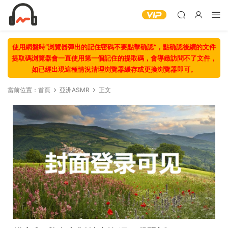
使用網盤時“浏覽器彈出的記住密碼不要點擊确認“，點确認後續的文件
提取碼浏覽器會一直使用第一個記住的提取碼，會導緻訪問不了文件，
如已經出現這種情況清理浏覽器緩存或更換浏覽器即可。
當前位置：
首頁
亞洲ASMR
正文