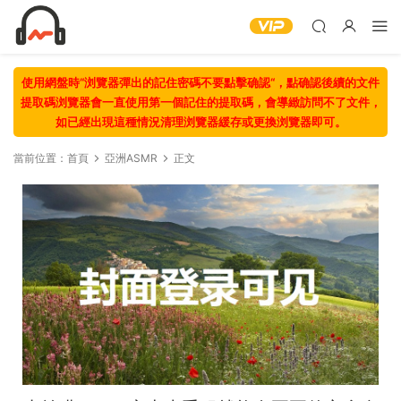
使用網盤時“浏覽器彈出的記住密碼不要點擊确認“，點确認後續的文件
提取碼浏覽器會一直使用第一個記住的提取碼，會導緻訪問不了文件，
如已經出現這種情況清理浏覽器緩存或更換浏覽器即可。
當前位置：
首頁
亞洲ASMR
正文