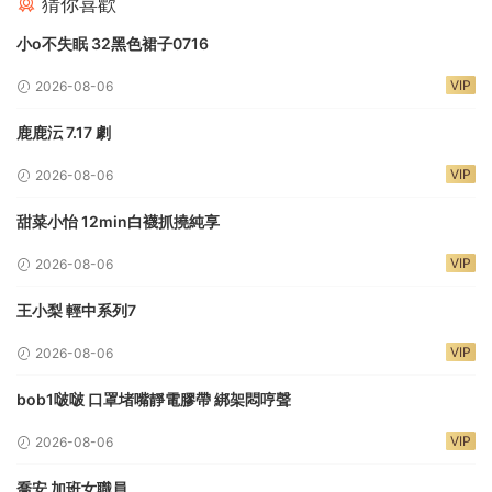
猜你喜歡
小o不失眠 32黑色裙子0716
VIP
2026-08-06
鹿鹿沄 7.17 劇
VIP
2026-08-06
甜菜小怡 12min白襪抓撓純享
VIP
2026-08-06
王小梨 輕中系列7
VIP
2026-08-06
bob1啵啵 口罩堵嘴靜電膠帶 綁架悶哼聲
VIP
2026-08-06
喬安 加班女職員