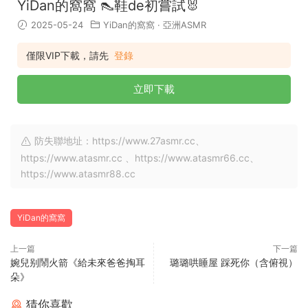
YiDan的窩窩 👠鞋de初嘗試🐰
2025-05-24
YiDan的窩窩
·
亞洲ASMR
僅限VIP下載，請先
登錄
立即下載
防失聯地址：https://www.27asmr.cc、
https://www.atasmr.cc 、https://www.atasmr66.cc、
https://www.atasmr88.cc
YiDan的窩窩
上一篇
下一篇
婉兒别鬧火箭《給未來爸爸掏耳
璐璐哄睡屋 踩死你（含俯視）
朵》
猜你喜歡