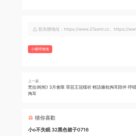
防失聯地址：https://www.27asmr.cc、https://www.a
小椰呼噜噜
上一篇
梵拉(蛇蛇) 3月會限 罪惡王冠楪祈 輕語膝枕掏耳陪伴 哼
掏耳
猜你喜歡
小o不失眠 32黑色裙子0716