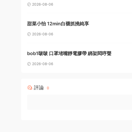
2026-08-06
甜菜小怡 12min白襪抓撓純享
2026-08-06
bob1啵啵 口罩堵嘴靜電膠帶 綁架悶哼聲
2026-08-06
評論
0