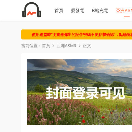
首頁
愛發電
B站充電
亞洲AS
使用網盤時“浏覽器彈出的記住密碼不要點擊确認“，點确
當前位置：
首頁
亞洲ASMR
正文