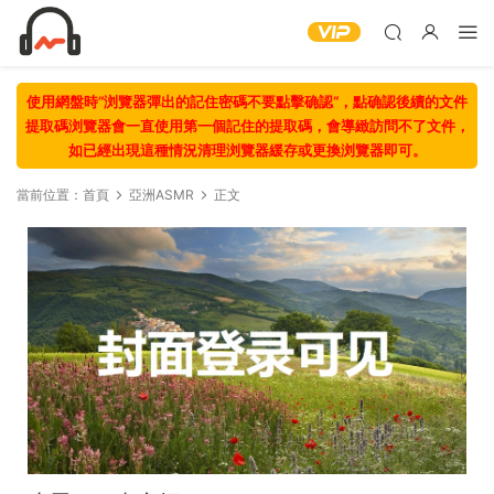
使用網盤時“浏覽器彈出的記住密碼不要點擊确認“，點确認後續的文件
提取碼浏覽器會一直使用第一個記住的提取碼，會導緻訪問不了文件，
如已經出現這種情況清理浏覽器緩存或更換浏覽器即可。
當前位置：
首頁
亞洲ASMR
正文