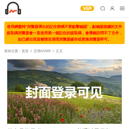
使用網盤時“浏覽器彈出的記住密碼不要點擊确認“，點确認後續的文件
提取碼浏覽器會一直使用第一個記住的提取碼，會導緻訪問不了文件，
如已經出現這種情況清理浏覽器緩存或更換浏覽器即可。
當前位置：
首頁
亞洲ASMR
正文