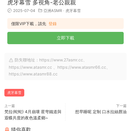
虎牙幕雪 多視角-老公親親
2025-07-04
亞洲ASMR
·
虎牙幕雪
僅限VIP下載，請先
登錄
立即下載
防失聯地址：https://www.27asmr.cc、
https://www.atasmr.cc 、https://www.atasmr66.cc、
https://www.atasmr88.cc
虎牙幕雪
上一篇
下一篇
梵拉(蛇蛇) 4月崩壞 星穹鐵道與
想早睡呢 定制 口水拉絲唇油
遐蝶共度的夜色溫柔鄉~
猜你喜歡