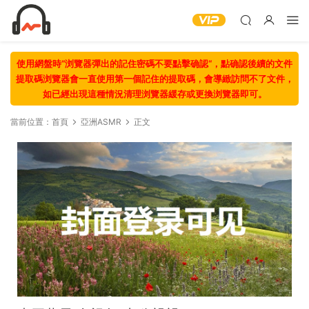
使用網盤時“浏覽器彈出的記住密碼不要點擊确認“，點确認後續的文件
提取碼浏覽器會一直使用第一個記住的提取碼，會導緻訪問不了文件，
如已經出現這種情況清理浏覽器緩存或更換浏覽器即可。
當前位置：
首頁
亞洲ASMR
正文