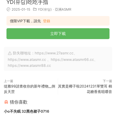
YD(유딩)吃吃手指
2025-01-15
YD(유딩)
·
亞洲ASMR
僅限VIP下載，請先
登錄
立即下載
防失聯地址：https://www.27asmr.cc、
https://www.atasmr.cc 、https://www.atasmr66.cc、
https://www.atasmr88.cc
上一篇
下一篇
缇雅99請查收你的新年禮物__倒
其實是椰子啦20241231單雙耳 棉
反天罡
花糖香蕉咀嚼音
猜你喜歡
小o不失眠 32黑色裙子0716