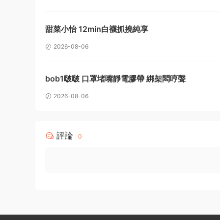
甜菜小怡 12min白襪抓撓純享
2026-08-06
bob1啵啵 口罩堵嘴靜電膠帶 綁架悶哼聲
2026-08-06
評論
0