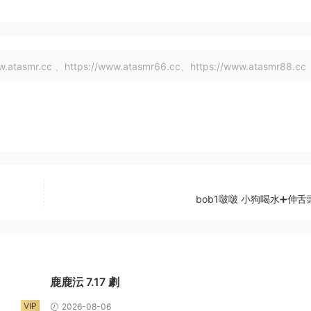
tasmr.cc 、https://www.atasmr66.cc、https://www.atasmr88.cc
bob1啵啵 小狗喝水➕伸
鹿鹿沄 7.17 劇
VIP
2026-08-06