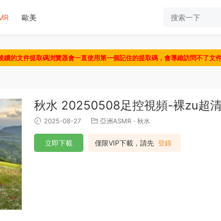
MR
歐美
認後續的文件提取碼浏覽器會一直使用第一個記住的提取碼，會導緻訪問不了文
秋水 20250508足控視頻-裸zu超
2025-08-27
亞洲ASMR
·
秋水
立即下載
僅限VIP下載，請先
登錄