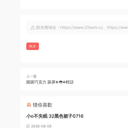
防失聯地址：https://www.27asmr.cc、https://www.a
秋水
上一篇
困困巧克力 舔屏➕👅➕輕語
猜你喜歡
小o不失眠 32黑色裙子0716
2026-08-06