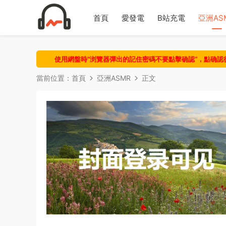
首頁
愛發電
B站充電
亞洲AS
使用網盤時“浏覽器彈出的記住密碼不要點擊确認“，點确
當前位置：
首頁
亞洲ASMR
正文