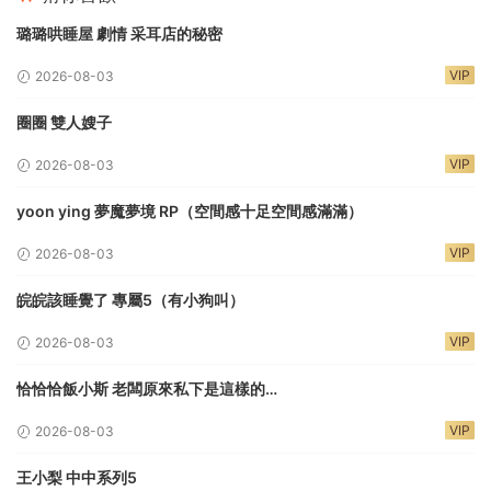
璐璐哄睡屋 劇情 采耳店的秘密
VIP
2026-08-03
圈圈 雙人嫂子
VIP
2026-08-03
yoon ying 夢魔夢境 RP（空間感十足空間感滿滿）
VIP
2026-08-03
皖皖該睡覺了 專屬5（有小狗叫）
VIP
2026-08-03
恰恰恰飯小斯 老闆原來私下是這樣的…
VIP
2026-08-03
王小梨 中中系列5