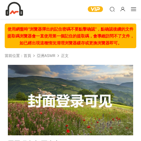
使用網盤時“浏覽器彈出的記住密碼不要點擊确認“，點确認後續的文件
提取碼浏覽器會一直使用第一個記住的提取碼，會導緻訪問不了文件，
如已經出現這種情況清理浏覽器緩存或更換浏覽器即可。
當前位置：
首頁
亞洲ASMR
正文