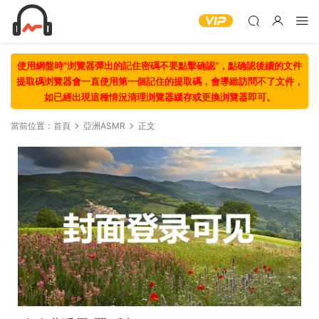
使用網盤時“浏覽器彈出的記住密碼不要點擊确認“，點确認後續的文件
提取碼浏覽器會一直使用第一個記住的提取碼，會導緻訪問不了文件，
如已經出現這種情況清理浏覽器緩存或更換浏覽器即可。
當前位置：
首頁
亞洲ASMR
正文