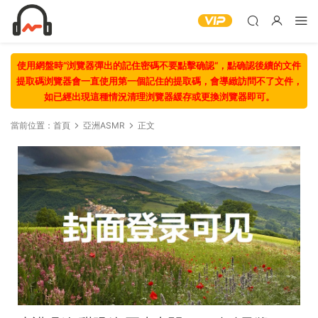
使用網盤時“浏覽器彈出的記住密碼不要點擊确認“，點确認後續的文件
提取碼浏覽器會一直使用第一個記住的提取碼，會導緻訪問不了文件，
如已經出現這種情況清理浏覽器緩存或更換浏覽器即可。
當前位置：
首頁
亞洲ASMR
正文