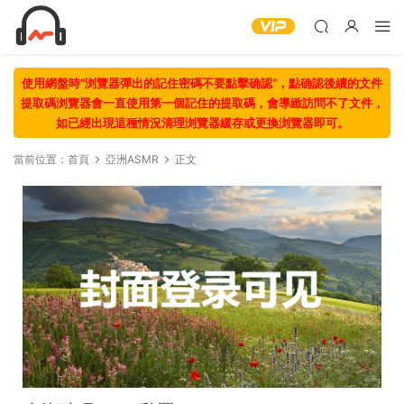
使用網盤時“浏覽器彈出的記住密碼不要點擊确認“，點确認後續的文件
提取碼浏覽器會一直使用第一個記住的提取碼，會導緻訪問不了文件，
如已經出現這種情況清理浏覽器緩存或更換浏覽器即可。
當前位置：
首頁
亞洲ASMR
正文