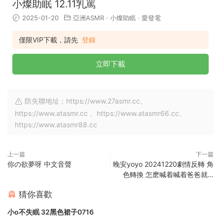
小燦助眠 12.11乳罵
2025-01-20
亞洲ASMR
·
小燦助眠
·
愛發電
僅限VIP下載，請先
登錄
立即下載
防失聯地址：https://www.27asmr.cc、
https://www.atasmr.cc 、https://www.atasmr66.cc、
https://www.atasmr88.cc
上一篇
下一篇
你の欲夢呀 中文音聲
晚安yoyo 20241220劇情反轉 角
色轉換 怎麽喊着喊着爸爸就…
猜你喜歡
小o不失眠 32黑色裙子0716