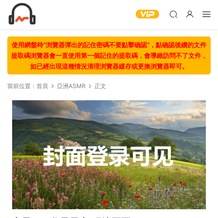
使用網盤時“浏覽器彈出的記住密碼不要點擊确認“，點确認後續的文件
提取碼浏覽器會一直使用第一個記住的提取碼，會導緻訪問不了文件，
如已經出現這種情況清理浏覽器緩存或更換浏覽器即可。
當前位置：
首頁
亞洲ASMR
正文