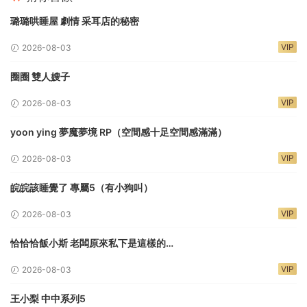
璐璐哄睡屋 劇情 采耳店的秘密
VIP
2026-08-03
圈圈 雙人嫂子
VIP
2026-08-03
yoon ying 夢魔夢境 RP（空間感十足空間感滿滿）
VIP
2026-08-03
皖皖該睡覺了 專屬5（有小狗叫）
VIP
2026-08-03
恰恰恰飯小斯 老闆原來私下是這樣的…
VIP
2026-08-03
王小梨 中中系列5