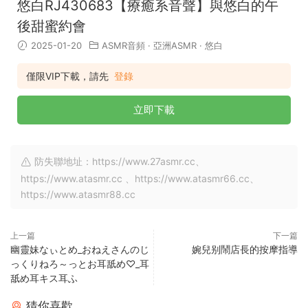
悠白RJ430683【療癒系音聲】與悠白的午
後甜蜜約會
2025-01-20
ASMR音頻
·
亞洲ASMR
·
悠白
僅限VIP下載，請先
登錄
立即下載
防失聯地址：https://www.27asmr.cc、
https://www.atasmr.cc 、https://www.atasmr66.cc、
https://www.atasmr88.cc
上一篇
下一篇
幽靈妹なぃとめ_おねえさんのじ
婉兒别鬧店長的按摩指導
っくりねろ～っとお耳舐め♡_耳
舐め耳キス耳ふ
猜你喜歡