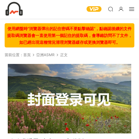
使用網盤時“浏覽器彈出的記住密碼不要點擊确認“，點确認後續的文件
提取碼浏覽器會一直使用第一個記住的提取碼，會導緻訪問不了文件，
如已經出現這種情況清理浏覽器緩存或更換浏覽器即可。
當前位置：
首頁
亞洲ASMR
正文