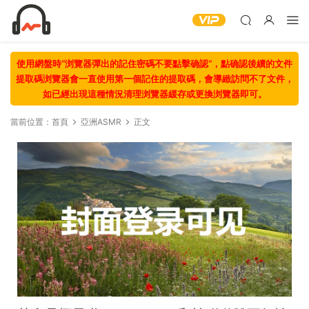
使用網盤時“浏覽器彈出的記住密碼不要點擊确認“，點确認後續的文件
提取碼浏覽器會一直使用第一個記住的提取碼，會導緻訪問不了文件，
如已經出現這種情況清理浏覽器緩存或更換浏覽器即可。
當前位置：
首頁
亞洲ASMR
正文