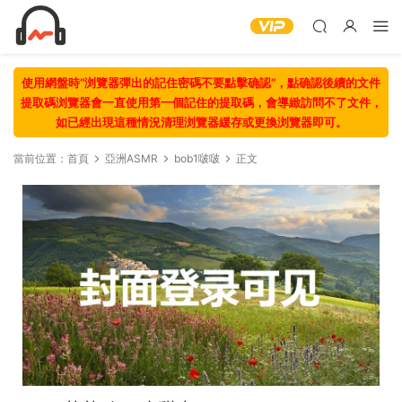
使用網盤時“浏覽器彈出的記住密碼不要點擊确認“，點确認後續的文件
提取碼浏覽器會一直使用第一個記住的提取碼，會導緻訪問不了文件，
如已經出現這種情況清理浏覽器緩存或更換浏覽器即可。
當前位置：
首頁
亞洲ASMR
bob1啵啵
正文