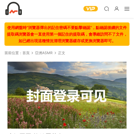
使用網盤時“浏覽器彈出的記住密碼不要點擊确認“，點确認後續的文件
提取碼浏覽器會一直使用第一個記住的提取碼，會導緻訪問不了文件，
如已經出現這種情況清理浏覽器緩存或更換浏覽器即可。
當前位置：
首頁
亞洲ASMR
正文