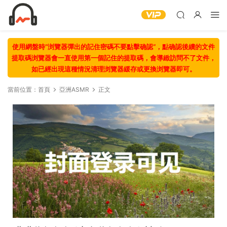
使用網盤時“浏覽器彈出的記住密碼不要點擊确認“，點确認後續的文件
提取碼浏覽器會一直使用第一個記住的提取碼，會導緻訪問不了文件，
如已經出現這種情況清理浏覽器緩存或更換浏覽器即可。
當前位置：
首頁
亞洲ASMR
正文