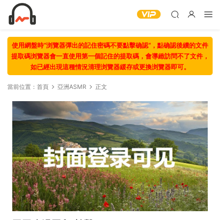
使用網盤時“浏覽器彈出的記住密碼不要點擊确認“，點确認後續的文件
提取碼浏覽器會一直使用第一個記住的提取碼，會導緻訪問不了文件，
如已經出現這種情況清理浏覽器緩存或更換浏覽器即可。
當前位置：
首頁
亞洲ASMR
正文