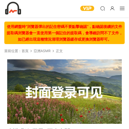
使用網盤時“浏覽器彈出的記住密碼不要點擊确認“，點确認後續的文件
提取碼浏覽器會一直使用第一個記住的提取碼，會導緻訪問不了文件，
如已經出現這種情況清理浏覽器緩存或更換浏覽器即可。
當前位置：
首頁
亞洲ASMR
正文