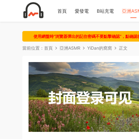
首頁
愛發電
B站充電
亞洲AS
使用網盤時“浏覽器彈出的記住密碼不要點擊确認“，點确
當前位置：
首頁
亞洲ASMR
YiDan的窩窩
正文