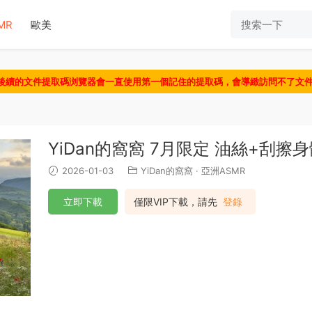
MR
歐美
認後續的文件提取碼浏覽器會一直使用第一個記住的提取碼，會導緻訪問不了文
YiDan的窩窩 7月限定 油絲+刮擦
2026-01-03
YiDan的窩窩
·
亞洲ASMR
立即下載
僅限VIP下載，請先
登錄