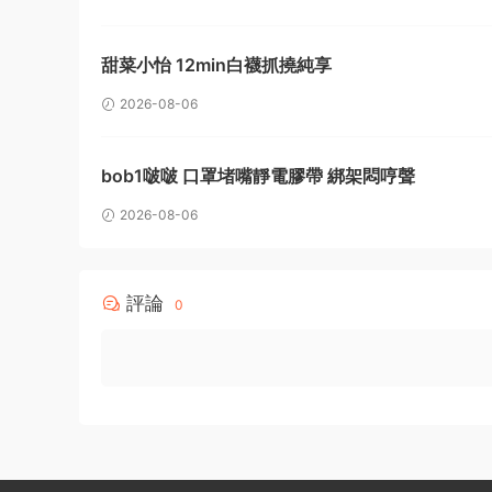
甜菜小怡 12min白襪抓撓純享
2026-08-06
bob1啵啵 口罩堵嘴靜電膠帶 綁架悶哼聲
2026-08-06
評論
0