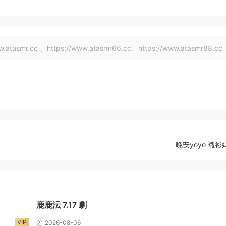
tasmr.cc 、https://www.atasmr66.cc、https://www.atasmr88.cc
晚安yoyo 襯衫
鹿鹿沄 7.17 劇
VIP
2026-08-06