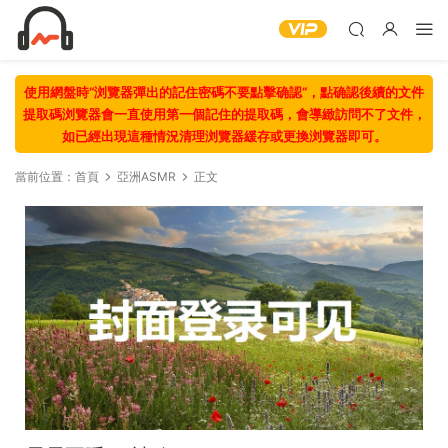
使用網盤時“浏覽器彈出的記住密碼不要點擊确認“，點确認後續的文件
提取碼浏覽器會一直使用第一個記住的提取碼，會導緻訪問不了文件，
如已經出現這種情況清理浏覽器緩存或更換浏覽器即可。
當前位置：
首頁
亞洲ASMR
正文