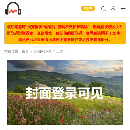
使用網盤時“浏覽器彈出的記住密碼不要點擊确認“，點确認後續的文件
提取碼浏覽器會一直使用第一個記住的提取碼，會導緻訪問不了文件，
如已經出現這種情況清理浏覽器緩存或更換浏覽器即可。
當前位置：
首頁
亞洲ASMR
正文