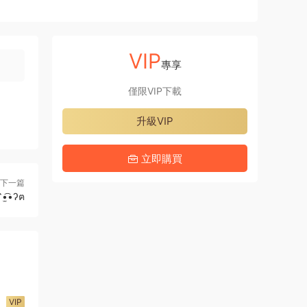
VIP
專享
僅限VIP下載
升級VIP
立即購買
下一篇
̫•ʔฅ
VIP