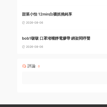
甜菜小怡 12min白襪抓撓純享
2026-08-06
bob1啵啵 口罩堵嘴靜電膠帶 綁架悶哼聲
2026-08-06
評論
0