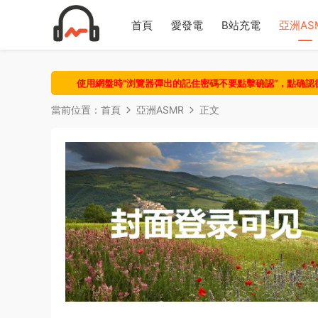
首頁
愛發電
B站充電
亞洲AS
使用網盤時“浏覽器彈出的記住密碼不要點擊确認“，點确
當前位置：
首頁
亞洲ASMR
正文