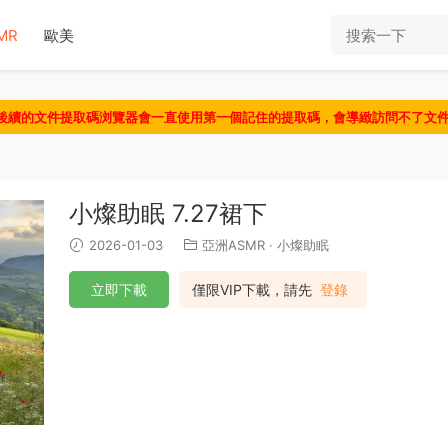
MR
歐美
認後續的文件提取碼浏覽器會一直使用第一個記住的提取碼，會導緻訪問不了文
小燦助眠 7.27裙下
2026-01-03
亞洲ASMR
·
小燦助眠
立即下載
僅限VIP下載，請先
登錄