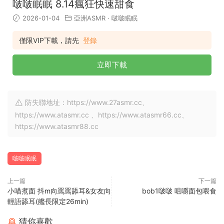
啵啵眠眠 8.14瘋狂快速甜食
2026-01-04
亞洲ASMR
·
啵啵眠眠
僅限VIP下載，請先
登錄
立即下載
防失聯地址：https://www.27asmr.cc、
https://www.atasmr.cc 、https://www.atasmr66.cc、
https://www.atasmr88.cc
啵啵眠眠
上一篇
下一篇
小喵煮面 抖m向罵罵舔耳&女友向
bob1啵啵 咀嚼面包喂食
輕語舔耳(艦長限定26min)
猜你喜歡