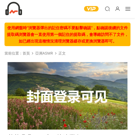
使用網盤時“浏覽器彈出的記住密碼不要點擊确認“，點确認後續的文件
提取碼浏覽器會一直使用第一個記住的提取碼，會導緻訪問不了文件，
如已經出現這種情況清理浏覽器緩存或更換浏覽器即可。
當前位置：
首頁
亞洲ASMR
正文