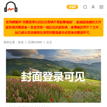
使用網盤時“浏覽器彈出的記住密碼不要點擊确認“，點确認後續的文件
提取碼浏覽器會一直使用第一個記住的提取碼，會導緻訪問不了文件，
如已經出現這種情況清理浏覽器緩存或更換浏覽器即可。
當前位置：
首頁
亞洲ASMR
正文