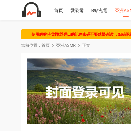
首頁
愛發電
B站充電
亞洲AS
使用網盤時“浏覽器彈出的記住密碼不要點擊确認“，點确
當前位置：
首頁
亞洲ASMR
正文