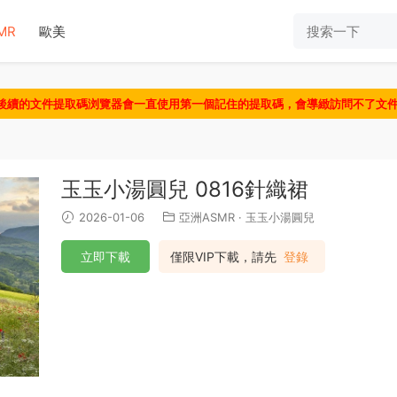
MR
歐美
認後續的文件提取碼浏覽器會一直使用第一個記住的提取碼，會導緻訪問不了文
玉玉小湯圓兒 0816針織裙
2026-01-06
亞洲ASMR
·
玉玉小湯圓兒
立即下載
僅限VIP下載，請先
登錄