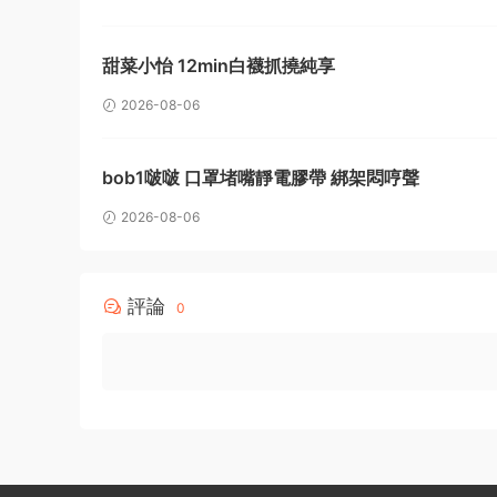
甜菜小怡 12min白襪抓撓純享
2026-08-06
bob1啵啵 口罩堵嘴靜電膠帶 綁架悶哼聲
2026-08-06
評論
0