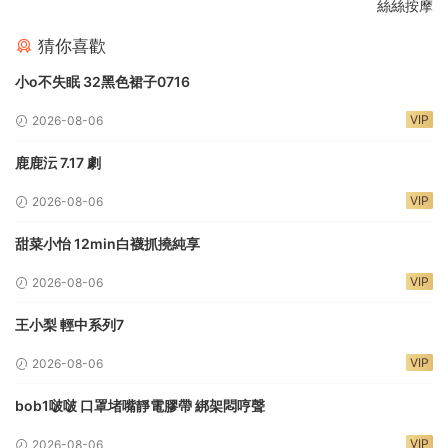
絲絲按摩
猜你喜歡
小o不失眠 32黑色裙子0716
VIP
2026-08-06
鹿鹿沄 7.17 劇
VIP
2026-08-06
甜菜小怡 12min白襪抓撓純享
VIP
2026-08-06
王小梨 輕中系列7
VIP
2026-08-06
bob1啵啵 口罩堵嘴靜電膠帶 綁架悶哼聲
VIP
2026-08-06