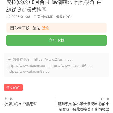
梵拉(蛇蛇) 8月會限_鳴潮菲比_狗狗視角_白
絲踩臉沉浸式掏耳
2026-01-08
亞洲ASMR
·
梵拉(蛇蛇)
僅限VIP下載，請先
登錄
立即下載
防失聯地址：https://www.27asmr.cc、
https://www.atasmr.cc 、https://www.atasmr66.cc、
https://www.atasmr88.cc
梵拉(蛇蛇)
上一篇
下一篇
小燦助眠 8.27黑思幫
酥酥學姐 被小護士發現咯 你的小
秘密就不要藏着掖着了 劇情輕語