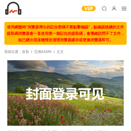
使用網盤時“浏覽器彈出的記住密碼不要點擊确認“，點确認後續的文件
提取碼浏覽器會一直使用第一個記住的提取碼，會導緻訪問不了文件，
如已經出現這種情況清理浏覽器緩存或更換浏覽器即可。
當前位置：
首頁
亞洲ASMR
正文