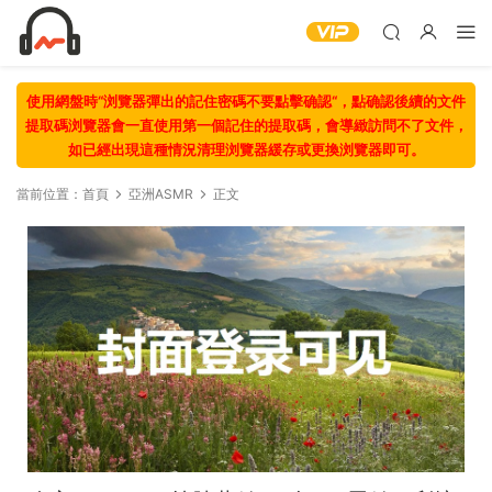
使用網盤時“浏覽器彈出的記住密碼不要點擊确認“，點确認後續的文件
提取碼浏覽器會一直使用第一個記住的提取碼，會導緻訪問不了文件，
如已經出現這種情況清理浏覽器緩存或更換浏覽器即可。
當前位置：
首頁
亞洲ASMR
正文