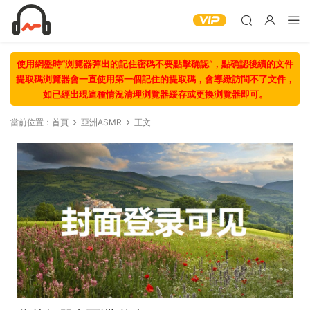
使用網盤時“浏覽器彈出的記住密碼不要點擊确認“，點确認後續的文件
提取碼浏覽器會一直使用第一個記住的提取碼，會導緻訪問不了文件，
如已經出現這種情況清理浏覽器緩存或更換浏覽器即可。
當前位置：
首頁
亞洲ASMR
正文