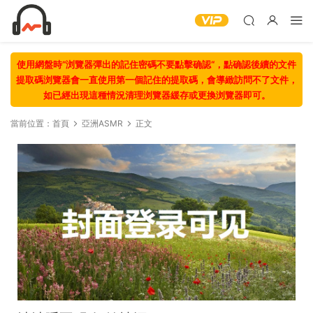
使用網盤時“浏覽器彈出的記住密碼不要點擊确認“，點确認後續的文件
提取碼浏覽器會一直使用第一個記住的提取碼，會導緻訪問不了文件，
如已經出現這種情況清理浏覽器緩存或更換浏覽器即可。
當前位置：
首頁
亞洲ASMR
正文