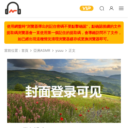
使用網盤時“浏覽器彈出的記住密碼不要點擊确認“，點确認後續的文件
提取碼浏覽器會一直使用第一個記住的提取碼，會導緻訪問不了文件，
如已經出現這種情況清理浏覽器緩存或更換浏覽器即可。
當前位置：
首頁
亞洲ASMR
yuuu
正文