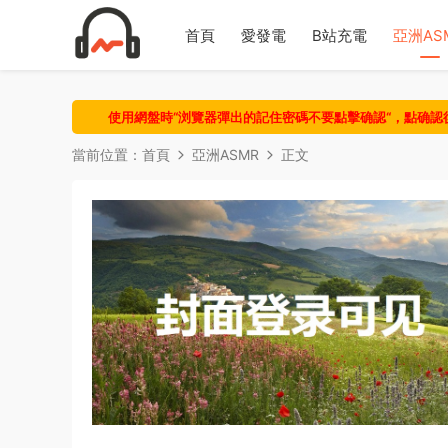
首頁
愛發電
B站充電
亞洲AS
使用網盤時“浏覽器彈出的記住密碼不要點擊确認“，點确
當前位置：
首頁
亞洲ASMR
正文