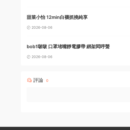
甜菜小怡 12min白襪抓撓純享
2026-08-06
bob1啵啵 口罩堵嘴靜電膠帶 綁架悶哼聲
2026-08-06
評論
0