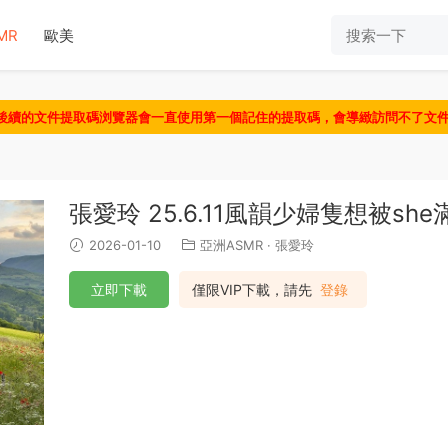
MR
歐美
認後續的文件提取碼浏覽器會一直使用第一個記住的提取碼，會導緻訪問不了文
張愛玲 25.6.11風韻少婦隻想被she
2026-01-10
亞洲ASMR
·
張愛玲
立即下載
僅限VIP下載，請先
登錄