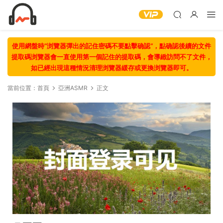
使用網盤時“浏覽器彈出的記住密碼不要點擊确認“，點确認後續的文件
提取碼浏覽器會一直使用第一個記住的提取碼，會導緻訪問不了文件，
如已經出現這種情況清理浏覽器緩存或更換浏覽器即可。
當前位置：
首頁
亞洲ASMR
正文