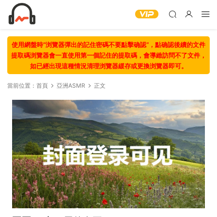
使用網盤時“浏覽器彈出的記住密碼不要點擊确認“，點确認後續的文件
提取碼浏覽器會一直使用第一個記住的提取碼，會導緻訪問不了文件，
如已經出現這種情況清理浏覽器緩存或更換浏覽器即可。
當前位置：
首頁
亞洲ASMR
正文